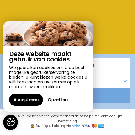
Deze website maakt
gebruik van cookies
Van
tot
We gebruiken cookies om u de best
mogelijke gebruikerservaring te
bieden. U kunt kiezen welke cookies u
1
slaapkamer /
2
volwassene
wilt toestaan en uw keuzes op elk
moment weer intrekken.
ZOEKEN NAAR
Accepteren
Opzetten
100% veilige reservering, gegarandeerd de beste prijzen, onmiddellijke
bevestiging
Beveiligde betaling via