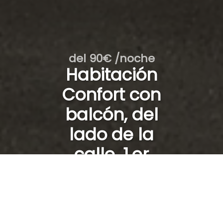
del 90€ /noche
Habitación
Confort con
balcón, del
lado de la
calle, 1.er
piso /25
Del
al