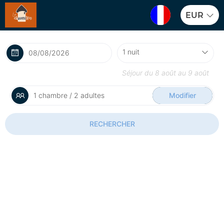
EUR
Séjour du
8 août
au
9 août
1 chambre / 2 adultes
Modifier